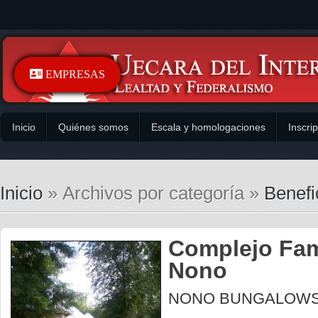
EMPRESAS
Inicio
Quiénes somos
Escala y homologaciones
Inscri
Inicio
» Archivos por categoría »
Benefi
Complejo Fam
Nono
NONO BUNGALOW