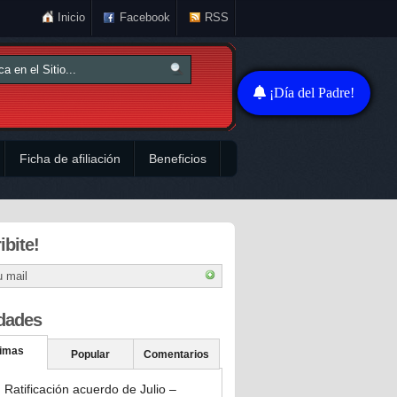
Inicio
Facebook
RSS
¡Día del Padre!
Ficha de afiliación
Beneficios
ibite!
dades
timas
Popular
Comentarios
Ratificación acuerdo de Julio –