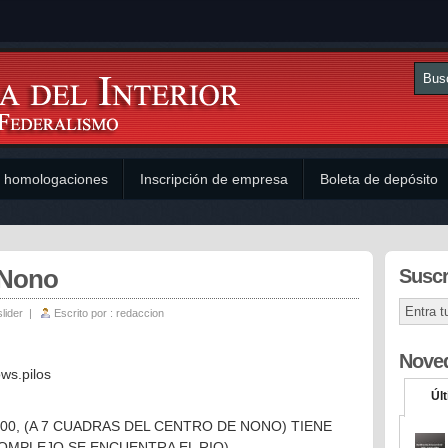
y homologaciones
Inscripción de empresa
Boleta de depósito
 Nono
Suscr
slider
|
Escrito por :
redaccion
Nove
ws.pilos
Úl
00, (A 7 CUADRAS DEL CENTRO DE NONO) TIENE
COMPLEJO SE ENCUENTRA EL RIO).