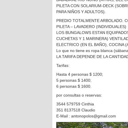
PILETA CON SOLARIUM-DECK (SOBR
PARA NIÑOS Y ADULTOS).
PREDIO TOTALMENTE ARBOLADO. C
PILETA – LAVADERO (INDIVIDUALES)
LOS BUNGALOWS ESTAN EQUIPADOS,
CUCHETAS Y 1 MARINERA) VENTILAD
ELECTRICO (EN EL BAÑO), COCINA (
Lo que no tiene es ropa blanca (sábanas
LA TARIFA DEPENDE DE LA CANTIDA
Tarifas:
Hasta 4 personas $ 1200;
5 personas $ 1400;
6 personas $ 1600.
por consultas o reservas:
3544 579759 Cinthia
351 8137518 Claudio
E-Mail : antonopolos@gmail.com