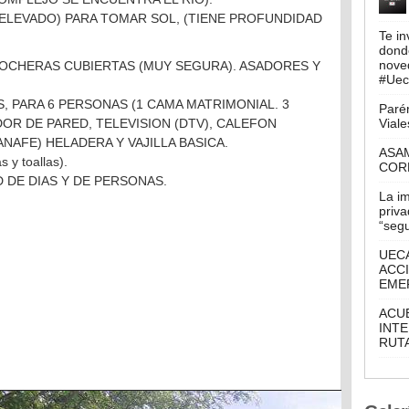
ELEVADO) PARA TOMAR SOL, (TIENE PROFUNDIDAD
Te in
donde
nove
OCHERAS CUBIERTAS (MUY SEGURA). ASADORES Y
#Ueca
 PARA 6 PERSONAS (1 CAMA MATRIMONIAL. 3
Parén
OR DE PARED, TELEVISION (DTV), CALEFON
Viale
ANAFE) HELADERA Y VAJILLA BASICA.
ASA
 y toallas).
COR
D DE DIAS Y DE PERSONAS.
La i
priva
“seg
UECA
ACCI
EME
ACU
INTE
RUTA