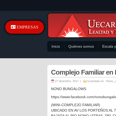
EMPRESAS
Inicio
Quiénes somos
Escala 
Complejo Familiar en
27 diciembre, 2017 |
Guardado en :
Nono
,
_
NONO BUNGALOWS
https://www.facebook.com/nonobungalo
(MINI-COMPLEJO FAMILIAR)
UBICADO EN AV LOS PORTEÑOS AL 7
BAJADA AL RIO NONO (ATRAS, DEL 