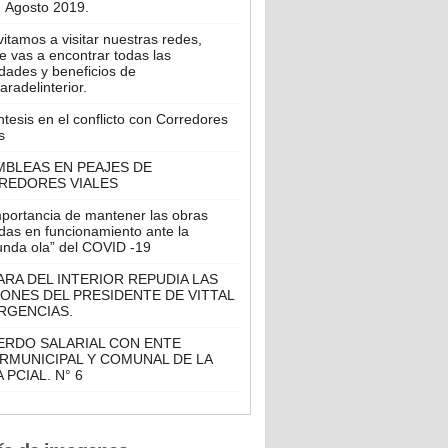
Agosto 2019.
vitamos a visitar nuestras redes,
 vas a encontrar todas las
dades y beneficios de
radelinterior.
tesis en el conflicto con Corredores
s
MBLEAS EN PEAJES DE
REDORES VIALES
mportancia de mantener las obras
das en funcionamiento ante la
unda ola” del COVID -19
RA DEL INTERIOR REPUDIA LAS
ONES DEL PRESIDENTE DE VITTAL
RGENCIAS.
ERDO SALARIAL CON ENTE
RMUNICIPAL Y COMUNAL DE LA
 PCIAL. N° 6