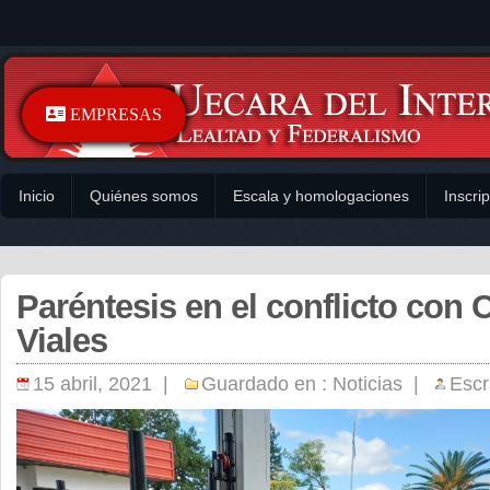
EMPRESAS
Inicio
Quiénes somos
Escala y homologaciones
Inscri
Paréntesis en el conflicto con 
Viales
15 abril, 2021 |
Guardado en :
Noticias
|
Escr