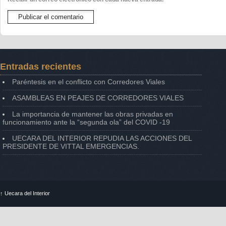
Entradas recientes
Paréntesis en el conflicto con Corredores Viales
ASAMBLEAS EN PEAJES DE CORREDORES VIALES
La importancia de mantener las obras privadas en
funcionamiento ante la “segunda ola” del COVID -19
UECARA DEL INTERIOR REPUDIA LAS ACCIONES DEL
PRESIDENTE DE VITTAL EMERGENCIAS.
↑
Uecara del Interior