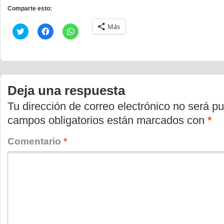
Comparte esto:
Más
Haz
Haz
Haz
clic
clic
clic
para
para
para
compartir
compartir
compartir
en
en
en
Twitter
Facebook
WhatsApp
(Se
(Se
(Se
abre
abre
abre
en
en
en
Deja una respuesta
una
una
una
ventana
ventana
ventana
nueva)
nueva)
nueva)
Tu dirección de correo electrónico no será pu
campos obligatorios están marcados con
*
Comentario
*