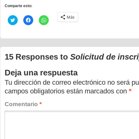
Comparte esto:
Más
Haz
Haz
Haz
clic
clic
clic
para
para
para
compartir
compartir
compartir
en
en
en
Twitter
Facebook
WhatsApp
(Se
(Se
(Se
abre
abre
abre
en
en
en
15 Responses to
Solicitud de inscr
una
una
una
ventana
ventana
ventana
nueva)
nueva)
nueva)
Deja una respuesta
Tu dirección de correo electrónico no será pu
campos obligatorios están marcados con
*
Comentario
*