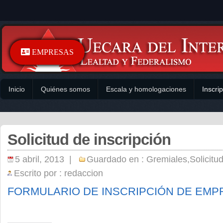
EMPRESAS
Inicio
Quiénes somos
Escala y homologaciones
Inscri
Solicitud de inscripción
5 abril, 2013 |
Guardado en :
Gremiales
,
Solicitu
Escrito por :
redaccion
FORMULARIO DE INSCRIPCIÓN DE EMP