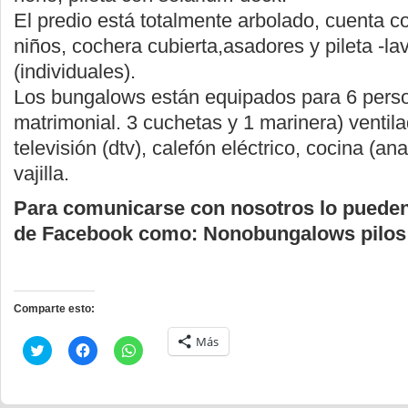
El predio está totalmente arbolado, cuenta c
niños, cochera cubierta,asadores y pileta -la
(individuales).
Los bungalows están equipados para 6 pers
matrimonial. 3 cuchetas y 1 marinera) ventil
televisión (dtv), calefón eléctrico, cocina (an
vajilla.
Para comunicarse con nosotros lo pueden
de Facebook como: Nonobungalows pilos
Comparte esto:
Más
Haz
Haz
Haz
clic
clic
clic
para
para
para
compartir
compartir
compartir
en
en
en
Twitter
Facebook
WhatsApp