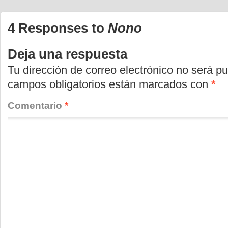
(Se
(Se
(Se
abre
abre
abre
en
en
en
4 Responses to
Nono
una
una
una
ventana
ventana
ventana
nueva)
nueva)
nueva)
Deja una respuesta
Tu dirección de correo electrónico no será pu
campos obligatorios están marcados con
*
Comentario
*