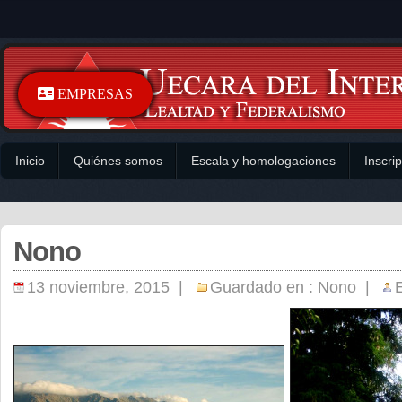
EMPRESAS
Inicio
Quiénes somos
Escala y homologaciones
Inscri
Nono
13 noviembre, 2015 |
Guardado en :
Nono
|
E