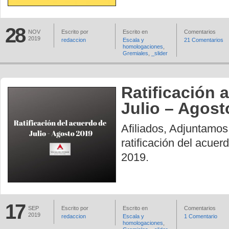
28
NOV
Escrito por
Escrito en
Comentarios
2019
redaccion
Escala y
21 Comentarios
homologaciones
,
Gremiales
,
_slider
Ratificación 
Julio – Agost
Afiliados, Adjuntamos
ratificación del acuer
2019.
17
SEP
Escrito por
Escrito en
Comentarios
2019
redaccion
Escala y
1 Comentario
homologaciones
,