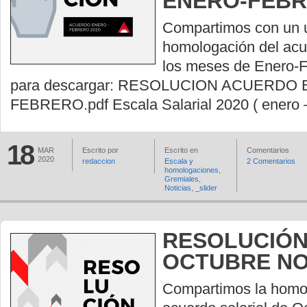
ENERO-FEB
Compartimos con un u
homologación del acue
los meses de Enero-F
para descargar: RESOLUCION ACUERDO
FEBRERO.pdf Escala Salarial 2020 ( enero –
18
MAR
Escrito por
Escrito en
Comentarios
2020
redaccion
Escala y
2 Comentarios
homologaciones
,
Gremiales
,
Noticias
,
_slider
RESOLUCIÓN
OCTUBRE N
Compartimos la homo