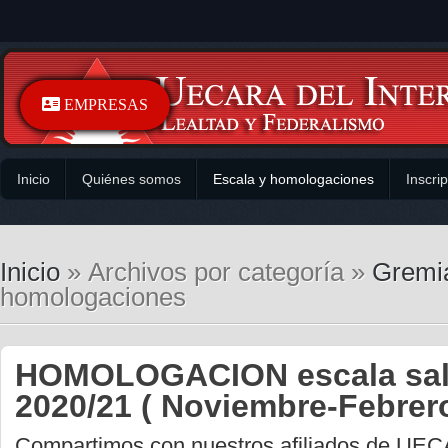
EMPRESAS
Inicio
Quiénes somos
Escala y homologaciones
Inscri
Inicio
» Archivos por categoría »
Gremi
homologaciones
HOMOLOGACION escala sala
2020/21 ( Noviembre-Febrer
Compartimos con nuestros afiliados de U