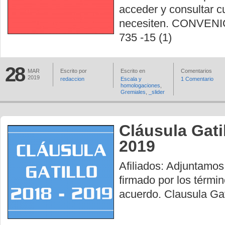
acceder y consultar c
necesiten. CONVEN
735 -15 (1)
28
MAR
Escrito por
Escrito en
Comentarios
2019
redaccion
Escala y
1 Comentario
homologaciones
,
Gremiales
,
_slider
Cláusula Gati
2019
Afiliados: Adjuntamo
firmado por los térmi
acuerdo. Clausula Ga