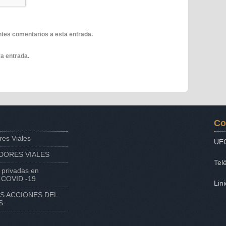
entes comentarios a esta entrada.
a entrada.
Co
res Viales
UE
DORES VIALES
Tel
 privadas en
l COVID -19
Lin
AS ACCIONES DEL
S.