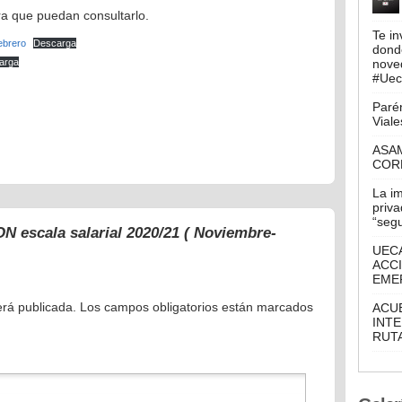
a que puedan consultarlo.
Te in
ebrero
Descarga
donde
arga
nove
#Ueca
Parén
Viale
ASA
COR
La i
priva
“seg
scala salarial 2020/21 ( Noviembre-
UECA
ACCI
EME
erá publicada.
Los campos obligatorios están marcados
ACU
INTE
RUTA