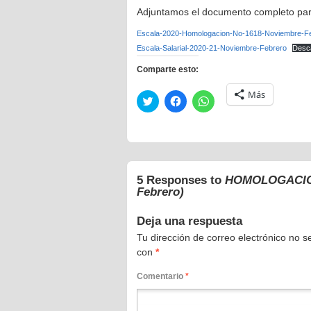
Adjuntamos el documento completo par
Escala-2020-Homologacion-No-1618-Noviembre-F
Escala-Salarial-2020-21-Noviembre-Febrero
Desc
Comparte esto:
Más
Haz
Haz
Haz
clic
clic
clic
para
para
para
compartir
compartir
compartir
en
en
en
Twitter
Facebook
WhatsApp
(Se
(Se
(Se
abre
abre
abre
en
en
en
5 Responses to
HOMOLOGACION e
una
una
una
ventana
ventana
ventana
Febrero)
nueva)
nueva)
nueva)
Deja una respuesta
Tu dirección de correo electrónico no s
con
*
Comentario
*