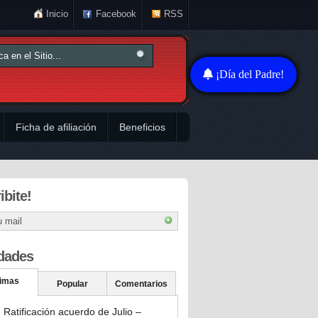
Inicio
Facebook
RSS
¡Día del Padre!
Ficha de afiliación
Beneficios
ibite!
dades
timas
Popular
Comentarios
Ratificación acuerdo de Julio –