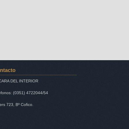
ntacto
CARA DEL INTERIOR
éfonos: (0351) 4722044/54
iers 723, Bº Cofico.