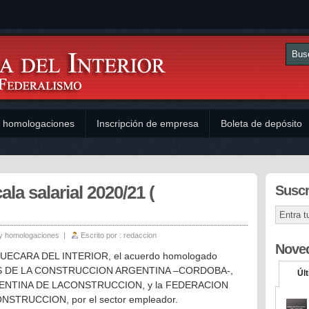
y homologaciones
Inscripción de empresa
Boleta de depósito
salarial 2020/21 (
Suscr
y homologaciones
|
Escrito por :
redaccion
Nove
de UECARA DEL INTERIOR, el acuerdo homologado
DOS DE LA CONSTRUCCION ARGENTINA –CORDOBA-,
Úl
 ARGENTINA DE LACONSTRUCCION, y la FEDERACION
TRUCCION, por el sector empleador.