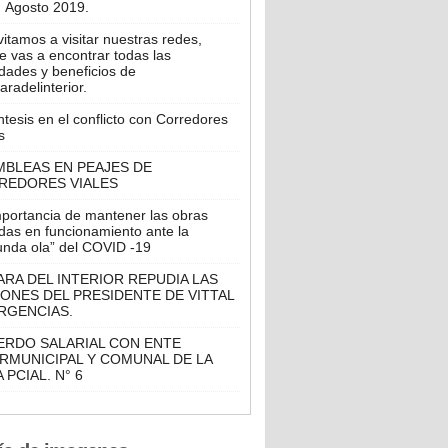
Agosto 2019.
vitamos a visitar nuestras redes,
 vas a encontrar todas las
dades y beneficios de
radelinterior.
tesis en el conflicto con Corredores
s
MBLEAS EN PEAJES DE
REDORES VIALES
mportancia de mantener las obras
das en funcionamiento ante la
unda ola” del COVID -19
RA DEL INTERIOR REPUDIA LAS
ONES DEL PRESIDENTE DE VITTAL
RGENCIAS.
ERDO SALARIAL CON ENTE
RMUNICIPAL Y COMUNAL DE LA
 PCIAL. N° 6