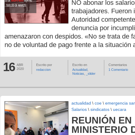
NO abonar los salari
trabajadores. Fueron 
Autoridad competente 
denuncia por incumpl
amenazaron con despidos. «No se trata de fal
no de voluntad de pago frente a la situación 
16
ABR
Escrito por
Escrito en
Comentarios
2020
redaccion
Actualidad
,
1 Comentario
Noticias
,
_slider
actualidad
\
coe
\
emergencia san
Salarios
\
sindicatos
\
uecara
REUNIÓN EN 
MINISTERIO 