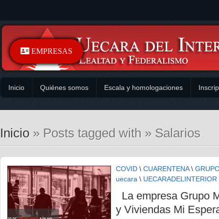
EMPRESAS
Inicio
Quiénes somos
Escala y homologaciones
Inscri
Inicio
» Posts tagged with » Salarios
COVID
\
CUARENTENA
\
GRUP
uecara
\
UECARADELINTERIOR
La empresa Grupo M
y Viviendas Mi Esper