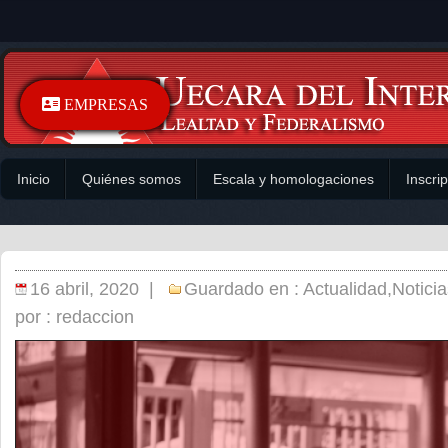
EMPRESAS
Inicio
Quiénes somos
Escala y homologaciones
Inscri
16 abril, 2020 |
Guardado en :
Actualidad
,
Noticia
por :
redaccion