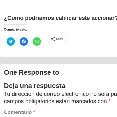
¿Cómo podríamos calificar este accionar
Comparte esto:
Más
Haz
Haz
Haz
clic
clic
clic
para
para
para
compartir
compartir
compartir
en
en
en
Twitter
Facebook
WhatsApp
(Se
(Se
(Se
abre
abre
abre
en
en
en
One Response to
una
una
una
ventana
ventana
ventana
nueva)
nueva)
nueva)
Deja una respuesta
Tu dirección de correo electrónico no será pu
campos obligatorios están marcados con
*
Comentario
*