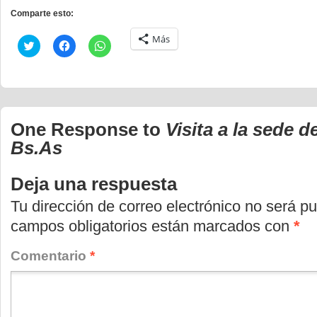
Comparte esto:
Más
Haz
Haz
Haz
clic
clic
clic
para
para
para
compartir
compartir
compartir
en
en
en
Twitter
Facebook
WhatsApp
(Se
(Se
(Se
abre
abre
abre
en
en
en
One Response to
Visita a la sede d
una
una
una
ventana
ventana
ventana
Bs.As
nueva)
nueva)
nueva)
Deja una respuesta
Tu dirección de correo electrónico no será pu
campos obligatorios están marcados con
*
Comentario
*