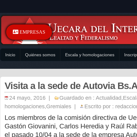
EMPRESAS
Inicio
Quiénes somos
Escala y homologaciones
Inscri
Visita a la sede de Autovia Bs.
24 mayo, 2016 |
Guardado en :
Actualidad
,
Escal
homologaciones
,
Gremiales
|
Escrito por :
redaccio
Los miembros de la comisión directiva de Uec
Gastón Giovanini, Carlos Heredia y Raúl Rab
el pasado 10/04 a la sede de la empresa Aut