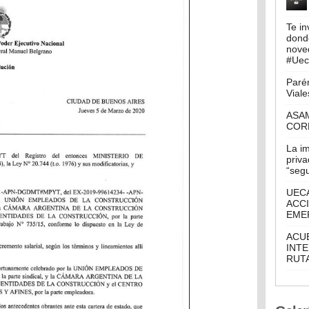
Te in
donde
nove
#Ueca
Parén
Viale
ASA
COR
La i
priva
“seg
UECA
ACCI
EME
ACU
INTE
RUTA