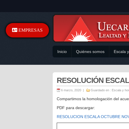
EMPRESAS
Inicio
Quiénes somos
Escala 
RESOLUCIÓN ESCA
6 marzo, 2020 |
Guardado en :
Escala y ho
Compartimos la homologación del acuer
PDF para descargar:
RESOLUCION ESCALA OCTUBRE NO