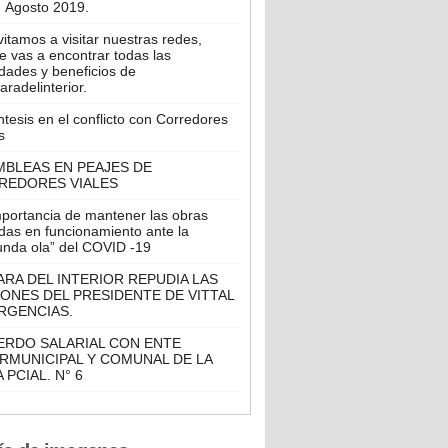
Agosto 2019.
vitamos a visitar nuestras redes,
 vas a encontrar todas las
dades y beneficios de
radelinterior.
tesis en el conflicto con Corredores
s
MBLEAS EN PEAJES DE
REDORES VIALES
mportancia de mantener las obras
das en funcionamiento ante la
unda ola” del COVID -19
RA DEL INTERIOR REPUDIA LAS
ONES DEL PRESIDENTE DE VITTAL
RGENCIAS.
ERDO SALARIAL CON ENTE
RMUNICIPAL Y COMUNAL DE LA
 PCIAL. N° 6