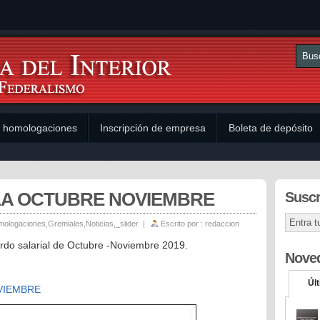
y homologaciones
Inscripción de empresa
Boleta de depósito
LA OCTUBRE NOVIEMBRE
Suscr
mologaciones
,
Gremiales
,
Noticias
,
_slider
|
Escrito por :
redaccion
do salarial de Octubre -Noviembre 2019.
Nove
Úl
VIEMBRE