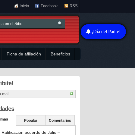
Inicio
Facebook
RSS
¡Día del Padre!
Ficha de afiliación
Beneficios
ibite!
dades
timas
Popular
Comentarios
Ratificación acuerdo de Julio –