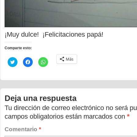
¡Muy dulce! ¡Felicitaciones papá!
Comparte esto:
Más
Haz
Haz
Haz
clic
clic
clic
para
para
para
compartir
compartir
compartir
en
en
en
Twitter
Facebook
WhatsApp
(Se
(Se
(Se
abre
abre
abre
en
en
en
Deja una respuesta
una
una
una
ventana
ventana
ventana
nueva)
nueva)
nueva)
Tu dirección de correo electrónico no será pu
campos obligatorios están marcados con
*
Comentario
*