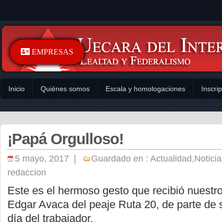
EMPRESAS
Inicio
Quiénes somos
Escala y homologaciones
Inscri
¡Papá Orgulloso!
5 mayo, 2017 |
Guardado en :
Actualidad
,
Noticia
redaccion
Este es el hermoso gesto que recibió nuest
Edgar Avaca del peaje Ruta 20, de parte de s
día del trabajador.