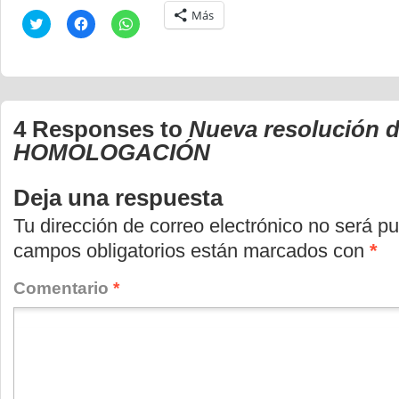
Más
Haz
Haz
Haz
clic
clic
clic
para
para
para
compartir
compartir
compartir
en
en
en
Twitter
Facebook
WhatsApp
(Se
(Se
(Se
abre
abre
abre
en
en
en
4 Responses to
Nueva resolución 
una
una
una
ventana
ventana
ventana
HOMOLOGACIÓN
nueva)
nueva)
nueva)
Deja una respuesta
Tu dirección de correo electrónico no será pu
campos obligatorios están marcados con
*
Comentario
*