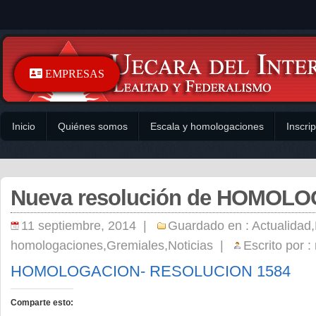
EMPRESAS
Inicio
Quiénes somos
Escala y homologaciones
Inscri
Nueva resolución de HOMOL
11 septiembre, 2014 |
Guardado en :
Actualidad
,
homologaciones
,
Gremiales
,
Noticias
|
Escrito por :
HOMOLOGACION- RESOLUCION 1584
Comparte esto: