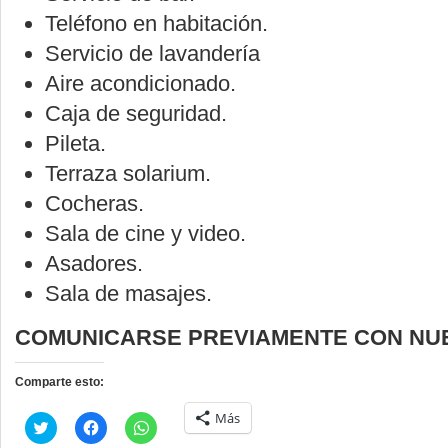
Teléfono en habitación.
Servicio de lavandería
Aire acondicionado.
Caja de seguridad.
Pileta.
Terraza solarium.
Cocheras.
Sala de cine y video.
Asadores.
Sala de masajes.
COMUNICARSE PREVIAMENTE CON NU
Comparte esto:
Más
Haz
Haz
Haz
clic
clic
clic