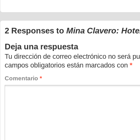
para
para
para
compartir
compartir
compartir
en
en
en
Twitter
Facebook
WhatsApp
(Se
(Se
(Se
abre
abre
abre
en
en
en
2 Responses to
Mina Clavero: Hote
una
una
una
ventana
ventana
ventana
nueva)
nueva)
nueva)
Deja una respuesta
Tu dirección de correo electrónico no será pu
campos obligatorios están marcados con
*
Comentario
*