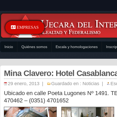
EMPRESAS
Inicio
Quiénes somos
Escala y homologaciones
Inscri
Mina Clavero: Hotel Casablanc
29 enero, 2013 |
Guardado en :
Noticias
|
Esc
Ubicado en calle Poeta Lugones Nº 1491. TE
470462 – (0351) 4701652