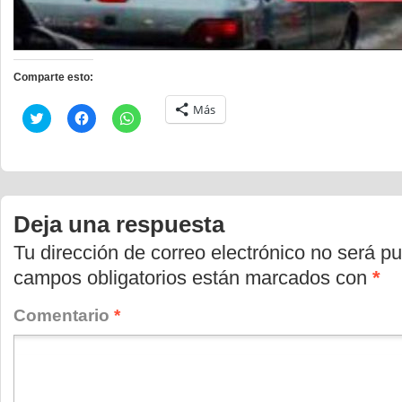
Comparte esto:
Más
Haz
Haz
Haz
clic
clic
clic
para
para
para
compartir
compartir
compartir
en
en
en
Twitter
Facebook
WhatsApp
(Se
(Se
(Se
abre
abre
abre
en
en
en
Deja una respuesta
una
una
una
ventana
ventana
ventana
nueva)
nueva)
nueva)
Tu dirección de correo electrónico no será pu
campos obligatorios están marcados con
*
Comentario
*