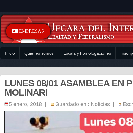
EMPRESAS
Inicio
Quiénes somos
Escala y homologaciones
Inscri
LUNES 08/01 ASAMBLEA EN 
MOLINARI
5 enero, 2018 |
Guardado en :
Noticias
|
Escr