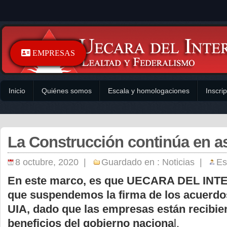
EMPRESAS
Inicio
Quiénes somos
Escala y homologaciones
Inscri
La Construcción continúa en a
8 octubre, 2020 |
Guardado en :
Noticias
|
Es
En este marco, es que UECARA DEL INT
que suspendemos la firma de los acuerdo
UIA, dado que las empresas están recibie
beneficios del gobierno naciona
l.