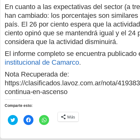
En cuanto a las expectativas del sector (a tr
han cambiado: los porcentajes son similares 
país. El 26 por ciento espera que la actividad
ciento opinó que se mantendrá igual y el 24 
considera que la actividad disminuirá.
El informe completo se encuentra publicado 
institucional de Camarco
.
Nota Recuperada de:
https://clasificados.lavoz.com.ar/nota/41938
continua-en-ascenso
Comparte esto:
Más
Haz
Haz
Haz
clic
clic
clic
para
para
para
compartir
compartir
compartir
en
en
en
Twitter
Facebook
WhatsApp