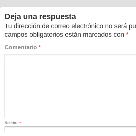
(Se
(Se
(Se
abre
abre
abre
en
en
en
Deja una respuesta
una
una
una
ventana
ventana
ventana
nueva)
nueva)
nueva)
Tu dirección de correo electrónico no será pu
campos obligatorios están marcados con
*
Comentario
*
Nombre
*