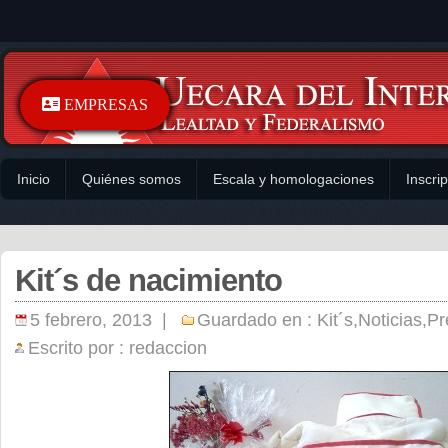
EMPRESAS
Inicio
Quiénes somos
Escala y homologaciones
Inscri
Kit´s de nacimiento
5 febrero, 2013 |
Guardado en :
Kit´s
,
Noticias
,
Pr
Escrito por :
redaccion