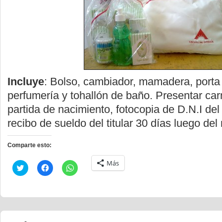
Incluye
: Bolso, cambiador, mamadera, port
perfumería y tohallón de baño. Presentar carn
partida de nacimiento, fotocopia de D.N.I del t
recibo de sueldo del titular 30 días luego del
Comparte esto:
Más
Haz
Haz
Haz
clic
clic
clic
para
para
para
compartir
compartir
compartir
en
en
en
Twitter
Facebook
WhatsApp
(Se
(Se
(Se
abre
abre
abre
en
en
en