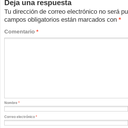
Deja una respuesta
una
una
una
ventana
ventana
ventana
nueva)
nueva)
nueva)
Tu dirección de correo electrónico no será pu
campos obligatorios están marcados con
*
Comentario
*
Nombre
*
Correo electrónico
*