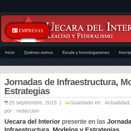
EMPRESAS
Inicio
Quiénes somos
Escala y homologaciones
Inscri
Jornadas de Infraestructura, M
Estrategias
25 septiembre, 2015 |
Guardado en :
Actualidad
,
por :
redaccion
Uecara del Interior
presente en las
Jornada
Infraestructura, Modelos y Estrategias.