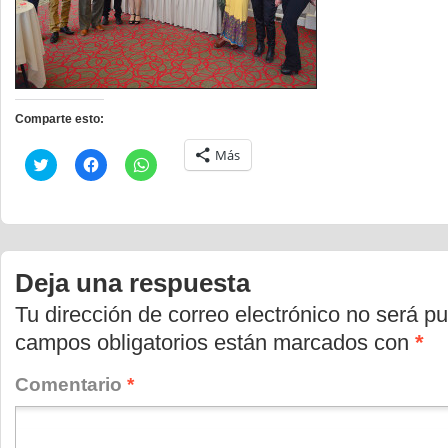
Comparte esto:
Más
Haz
Haz
Haz
clic
clic
clic
para
para
para
compartir
compartir
compartir
en
en
en
Twitter
Facebook
WhatsApp
(Se
(Se
(Se
abre
abre
abre
en
en
en
Deja una respuesta
una
una
una
ventana
ventana
ventana
nueva)
nueva)
nueva)
Tu dirección de correo electrónico no será pu
campos obligatorios están marcados con
*
Comentario
*