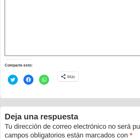
Comparte esto:
Más
Haz
Haz
Haz
clic
clic
clic
para
para
para
compartir
compartir
compartir
en
en
en
Twitter
Facebook
WhatsApp
(Se
(Se
(Se
abre
abre
abre
en
en
en
Deja una respuesta
una
una
una
ventana
ventana
ventana
nueva)
nueva)
nueva)
Tu dirección de correo electrónico no será pu
campos obligatorios están marcados con
*