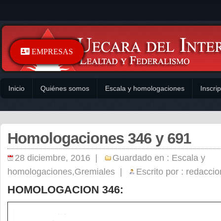
EMPRESAS
Inicio
Quiénes somos
Escala y homologaciones
Inscri
Homologaciones 346 y 691
28 diciembre, 2016 |
Guardado en :
Escala y
homologaciones
,
Gremiales
|
Escrito por :
redaccio
HOMOLOGACION 346: