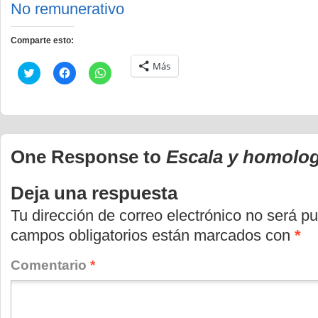
No remunerativo
Comparte esto:
Más
Haz
Haz
Haz
clic
clic
clic
para
para
para
compartir
compartir
compartir
en
en
en
Twitter
Facebook
WhatsApp
(Se
(Se
(Se
abre
abre
abre
en
en
en
One Response to
Escala y homolo
una
una
una
ventana
ventana
ventana
nueva)
nueva)
nueva)
Deja una respuesta
Tu dirección de correo electrónico no será pu
campos obligatorios están marcados con
*
Comentario
*