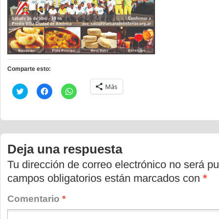
Comparte esto:
Más
Haz
Haz
Haz
clic
clic
clic
para
para
para
compartir
compartir
compartir
en
en
en
Twitter
Facebook
WhatsApp
(Se
(Se
(Se
abre
abre
abre
en
en
en
Deja una respuesta
una
una
una
ventana
ventana
ventana
nueva)
nueva)
nueva)
Tu dirección de correo electrónico no será pu
campos obligatorios están marcados con
*
Comentario
*