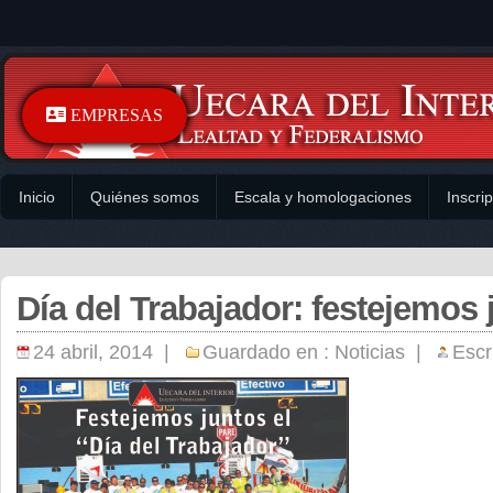
EMPRESAS
Inicio
Quiénes somos
Escala y homologaciones
Inscri
Día del Trabajador: festejemos 
24 abril, 2014 |
Guardado en :
Noticias
|
Escr