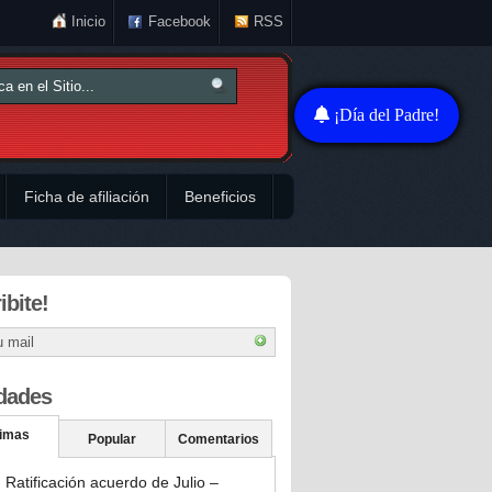
Inicio
Facebook
RSS
¡Día del Padre!
Ficha de afiliación
Beneficios
ibite!
dades
timas
Popular
Comentarios
Ratificación acuerdo de Julio –