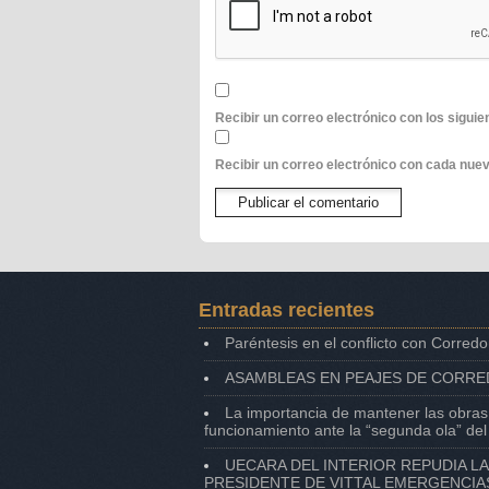
Recibir un correo electrónico con los sigui
Recibir un correo electrónico con cada nuev
Entradas recientes
Paréntesis en el conflicto con Corredo
ASAMBLEAS EN PEAJES DE CORRE
La importancia de mantener las obras
funcionamiento ante la “segunda ola” de
UECARA DEL INTERIOR REPUDIA L
PRESIDENTE DE VITTAL EMERGENCIA