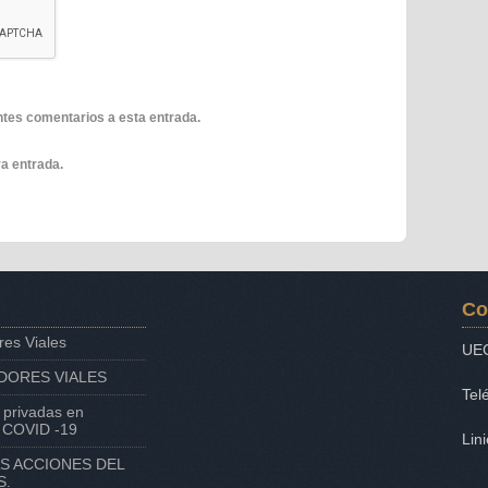
entes comentarios a esta entrada.
a entrada.
Co
res Viales
UE
DORES VIALES
Tel
 privadas en
l COVID -19
Lin
AS ACCIONES DEL
S.