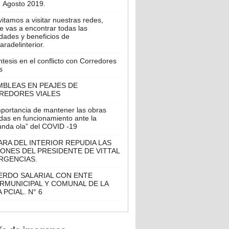
Agosto 2019.
vitamos a visitar nuestras redes,
 vas a encontrar todas las
dades y beneficios de
radelinterior.
tesis en el conflicto con Corredores
s
MBLEAS EN PEAJES DE
REDORES VIALES
mportancia de mantener las obras
das en funcionamiento ante la
unda ola” del COVID -19
RA DEL INTERIOR REPUDIA LAS
ONES DEL PRESIDENTE DE VITTAL
RGENCIAS.
ERDO SALARIAL CON ENTE
RMUNICIPAL Y COMUNAL DE LA
 PCIAL. N° 6