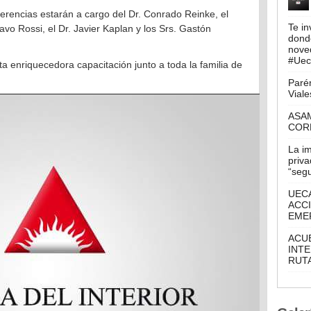
ferencias estarán a cargo del Dr. Conrado Reinke, el
Te in
vo Rossi, el Dr. Javier Kaplan y los Srs. Gastón
donde
nove
#Ueca
ta enriquecedora capacitación junto a toda la familia de
Parén
Viale
ASA
COR
La i
priva
“seg
UECA
ACCI
EME
ACU
INTE
RUTA