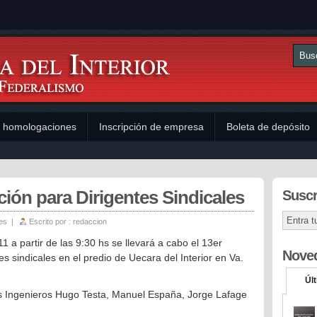
y homologaciones
Inscripción de empresa
Boleta de depósito
ión para Dirigentes Sindicales
Suscr
es
|
Escrito por :
redaccion
1 a partir de las 9:30 hs se llevará a cabo el 13er
Nove
s sindicales en el predio de Uecara del Interior en Va.
Úl
os Ingenieros Hugo Testa, Manuel España, Jorge Lafage