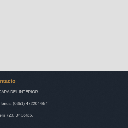
ntacto
CARA DEL INTERIOR
éfonos: (0351) 4722044/54
iers 723, Bº Cofico.