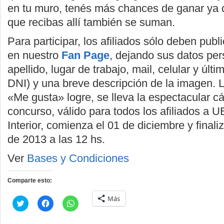
en tu muro, tenés más chances de ganar ya
que recibas allí también se suman.
Para participar, los afiliados sólo deben publ
en nuestro
Fan Page
, dejando sus datos pe
apellido, lugar de trabajo, mail, celular y úl
DNI) y una breve descripción de la imagen. 
«Me gusta» logre, se lleva la espectacular cá
concurso, válido para todos los afiliados a
Interior, comienza el 01 de diciembre y final
de 2013 a las 12 hs.
Ver
Bases y Condiciones
Comparte esto:
Más
Haz
Haz
Haz
clic
clic
clic
para
para
para
compartir
compartir
compartir