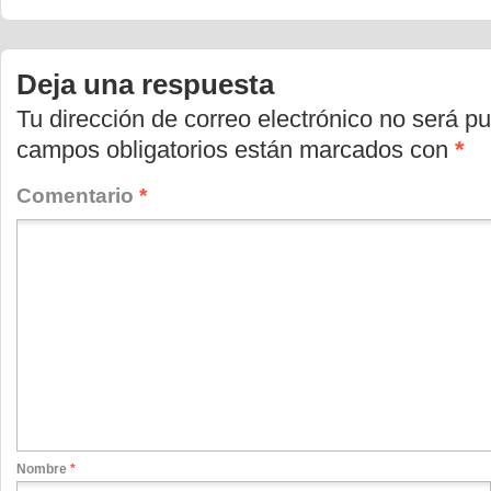
en
en
en
Twitter
Facebook
WhatsApp
(Se
(Se
(Se
abre
abre
abre
en
en
en
Deja una respuesta
una
una
una
ventana
ventana
ventana
nueva)
nueva)
nueva)
Tu dirección de correo electrónico no será pu
campos obligatorios están marcados con
*
Comentario
*
Nombre
*