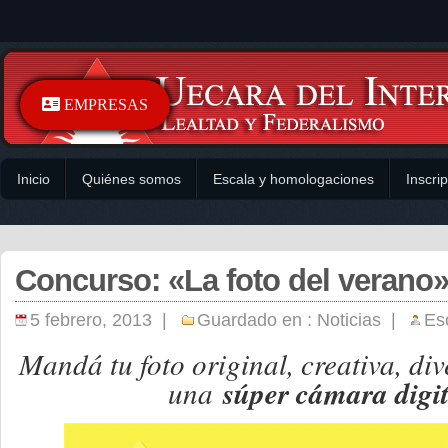
EMPRESAS
Inicio
Quiénes somos
Escala y homologaciones
Inscri
Concurso: «La foto del verano
5 febrero, 2013 |
Guardado en :
Noticias
|
Esc
Mandá tu foto original, creativa, div
una
súper cámara digit