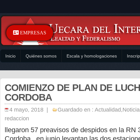
EMPRESAS
Inicio
Quiénes somos
Escala y homologaciones
Inscri
COMIENZO DE PLAN DE LUCH
CORDOBA
4 mayo, 2018 |
Guardado en :
Actualidad
,
Noticia
redaccion
llegaron 57 preavisos de despidos en la RN 3
Cordoba , en junio levantan las dos estacio