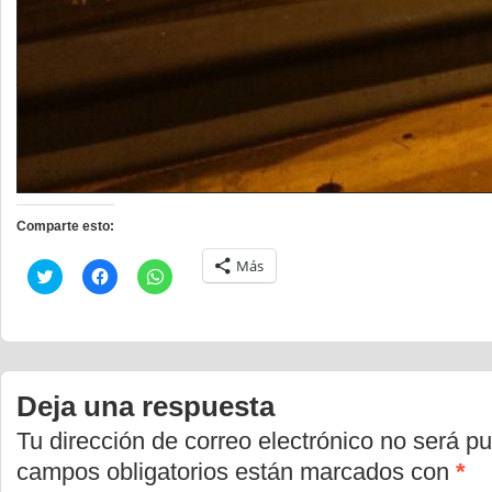
Comparte esto:
Más
Haz
Haz
Haz
clic
clic
clic
para
para
para
compartir
compartir
compartir
en
en
en
Twitter
Facebook
WhatsApp
(Se
(Se
(Se
abre
abre
abre
en
en
en
Deja una respuesta
una
una
una
ventana
ventana
ventana
nueva)
nueva)
nueva)
Tu dirección de correo electrónico no será pu
campos obligatorios están marcados con
*