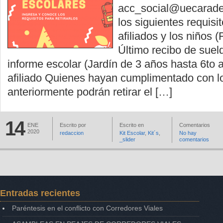
acc_social@uecaradeli
los siguientes requisi
afiliados y los niños (
Último recibo de suel
informe escolar (Jardín de 3 años hasta 6to 
afiliado Quienes hayan cumplimentado con lo
anteriormente podrán retirar el […]
14
ENE
Escrito por
Escrito en
Comentarios
2020
redaccion
Kit Escolar
,
Kit´s
,
No hay
_slider
comentarios
Entradas recientes
Paréntesis en el conflicto con Corredores Viales