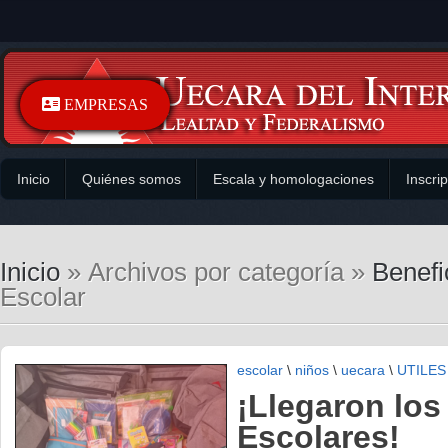
EMPRESAS
Inicio
Quiénes somos
Escala y homologaciones
Inscri
Inicio
» Archivos por categoría »
Benefi
Escolar
escolar
\
niños
\
uecara
\
UTILES
¡Llegaron los 
Escolares!