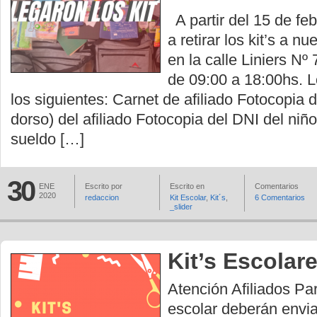
A partir del 15 de fe
a retirar los kit’s a n
en la calle Liniers Nº 
de 09:00 a 18:00hs. L
los siguientes: Carnet de afiliado Fotocopia d
dorso) del afiliado Fotocopia del DNI del niñ
sueldo […]
30
ENE
Escrito por
Escrito en
Comentarios
2020
redaccion
Kit Escolar
,
Kit´s
,
6 Comentarios
_slider
Kit’s Escolar
Atención Afiliados Para
escolar deberán envia